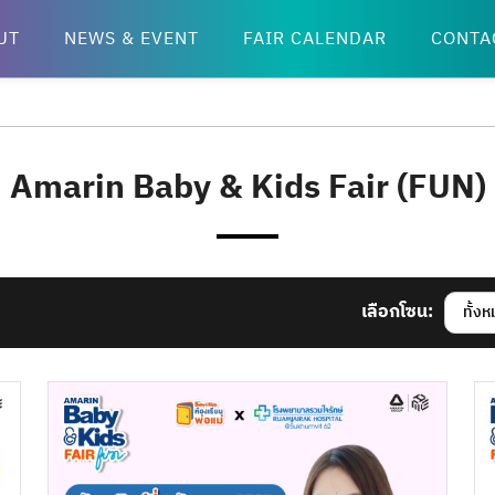
UT
NEWS & EVENT
FAIR CALENDAR
CONTA
Amarin Baby & Kids Fair (FUN)
เลือกโซน:
ทั้ง