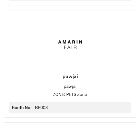
pawjai
pawjai
ZONE: PETS Zone
Booth No.
BP003