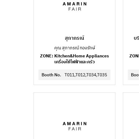
สุภาภรณ์
บร
คุณ สุภาภรณ์ ทองรักษ์
ZONE: Kitchen&Home Appliances
ZONE
เครื่องใช้ไฟฟ้าและครัว
Booth No.
T011,T012,T034,T035
Boo