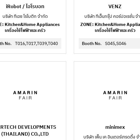
iRobot / ไอโรบอท
VENZ
บริษัท ทีเอช โรโบติก จำกัด
บริษัท ทีเอ็นกรุ๊ป คอร์ปอเรชั่น จ
: Kitchen&Home Appliances
ZONE: Kitchen&Home Appli
เครื่องใช้ไฟฟ้าและครัว
เครื่องใช้ไฟฟ้าและครัว
th No.
T016,T017,T039,T040
Booth No.
S045,S046
ARTECH DEVELOPMENTS
minimex
(THAILAND) CO.,LTD
บริษัท เพ็น เค อินเตอร์เทรดดิ้ง จ