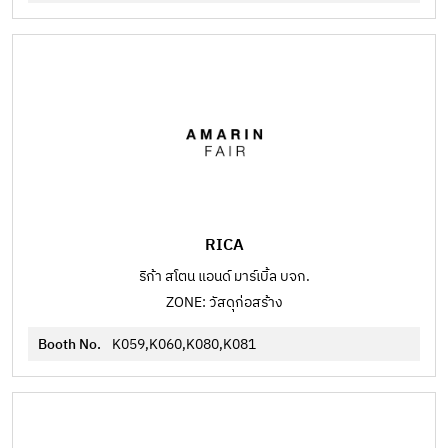
RICA
ริก้า สโตน แอนด์ มาร์เบิ้ล บจก.
ZONE: วัสดุก่อสร้าง
Booth No.
K059,K060,K080,K081