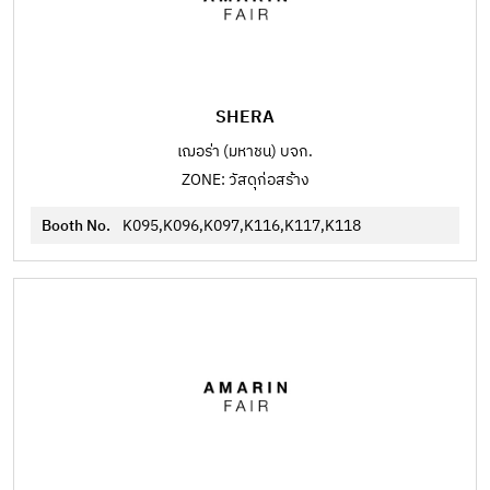
SHERA
เฌอร่า (มหาชน) บจก.
ZONE: วัสดุก่อสร้าง
Booth No.
K095,K096,K097,K116,K117,K118