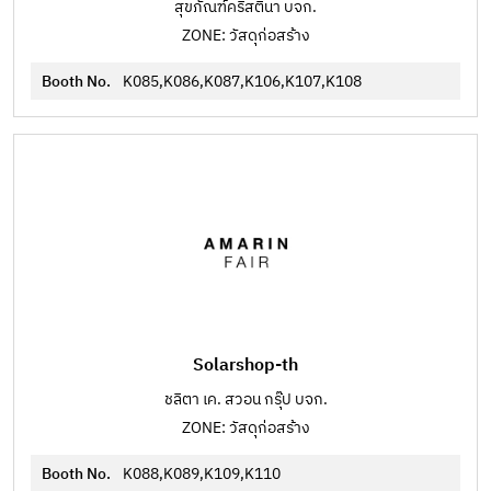
สุขภัณฑ์คริสตินา บจก.
ZONE: วัสดุก่อสร้าง
Booth No.
K085,K086,K087,K106,K107,K108
Solarshop-th
ชลิตา เค. สวอน กรุ๊ป บจก.
ZONE: วัสดุก่อสร้าง
Booth No.
K088,K089,K109,K110