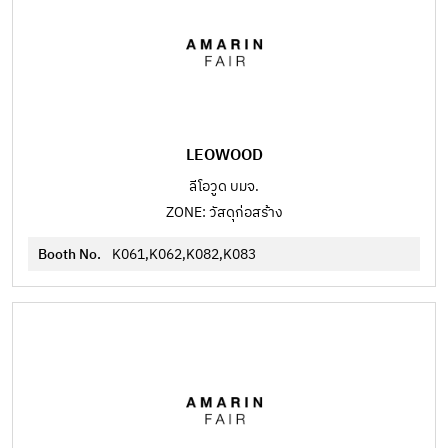
LEOWOOD
ลีโอวูด บมจ.
ZONE: วัสดุก่อสร้าง
Booth No.
K061,K062,K082,K083