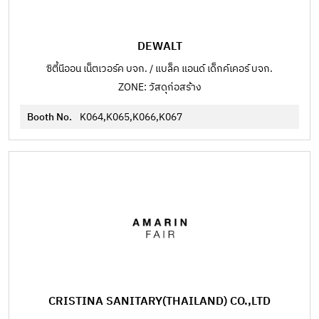
DEWALT
ซิตี้นีออน เน็ตเวอร์ค บจก. / แบล็ค แอนด์ เด็กค์เคอร์ บจก.
ZONE: วัสดุก่อสร้าง
Booth No.
K064,K065,K066,K067
CRISTINA SANITARY(THAILAND) CO.,LTD