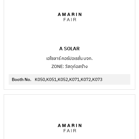
A SOLAR
เอโซลาร์ คอร์ปอเรชั่น บจก.
ZONE: วัสดุก่อสร้าง
Booth No.
K050,K051,K052,K071,K072,K073