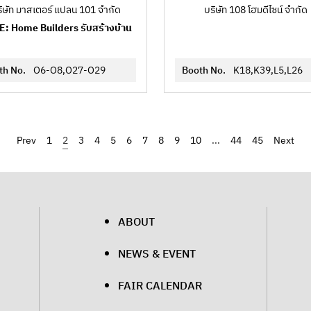
ิษัท มาสเตอร์ แปลน 101 จำกัด
บริษัท 108 โฮมดีไซน์ จำกัด
: Home Builders รับสร้างบ้าน
th No.
O6-O8,O27-O29
Booth No.
K18,K39,L5,L26
‹
1
2
3
4
5
6
7
8
9
10
...
44
45
›
ABOUT
NEWS & EVENT
FAIR CALENDAR