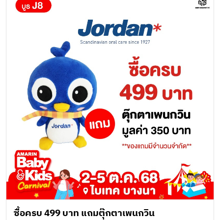
ซื้อครบ 499 บาท แถมตุ๊กตาเพนกวิน