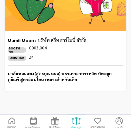
Mamii Moon :
บริษัท สวีท ฮาร์โมนี่ จำกัด
G003,004
BOOTH
NO.
45
GRID LINE
บาล์มหอมแดง(สูตรคุณหมอ) บรรเทาอาการหวัด คัดจมูก
ภูมิแพ้ สูตรอ่อนโยน เหมาะสำหรับเด็ก
หน้าแรก
รายการโปรด
ตารางกิจกรรม
สิทธิพิเศษ
ค้นหาบูธ
โปรไฟล์