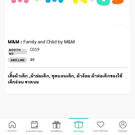
M&M :
Family and Child by M&M
C019
BOOTH
NO.
49
GRID LINE
เสื้อผ้าเด็ก ,ผ้าห่มเด็ก, ชุดนอนเด็ก, ผ้าอ้อม ผ้าห่อเด็กของใช้
เด็กอ่อน ขวดนม
หน้าแรก
รายการโปรด
ตารางกิจกรรม
สิทธิพิเศษ
ค้นหาบูธ
โปรไฟล์